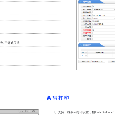
/年/日递减值法
条 码 打 印
1、支持一维条码打印设置，如Code 39/Code