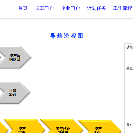
首页
员工门户
企业门户
计划任务
工作流程
导 航 流 程 图
功
基
资