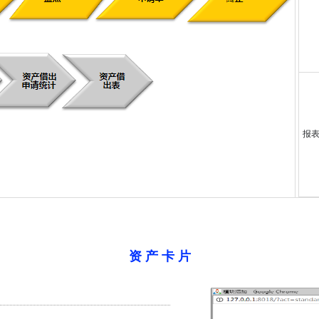
报
资 产 卡 片