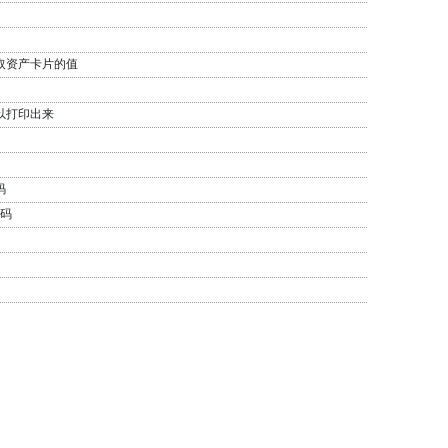
取资产卡片的值
以打印出来
码
条码